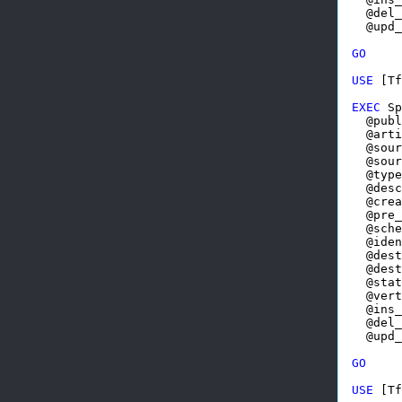
  @del_
  @upd_
GO
USE
 [Tf
EXEC
 Sp
  @publ
  @arti
  @sour
  @sour
  @type
  @desc
  @crea
  @pre_
  @sche
  @iden
  @dest
  @dest
  @stat
  @vert
  @ins_
  @del_
  @upd_
GO
USE
 [Tf