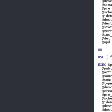
  @desc
  @crea
  @pre_
  @sche
  @iden
  @dest
  @dest
  @stat
  @vert
  @ins_
  @del_
  @upd_
GO
USE
 [Tf
EXEC
 Sp
  @publ
  @arti
  @sour
  @sour
  @type
  @desc
  @crea
  @pre_
  @sche
  @iden
  @dest
  @dest