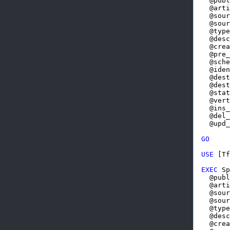
  @publ
  @arti
  @sour
  @sour
  @type
  @desc
  @crea
  @pre_
  @sche
  @iden
  @dest
  @dest
  @stat
  @vert
  @ins_
  @del_
  @upd_
GO
USE
 [Tf
EXEC
 Sp
  @publ
  @arti
  @sour
  @sour
  @type
  @desc
  @crea