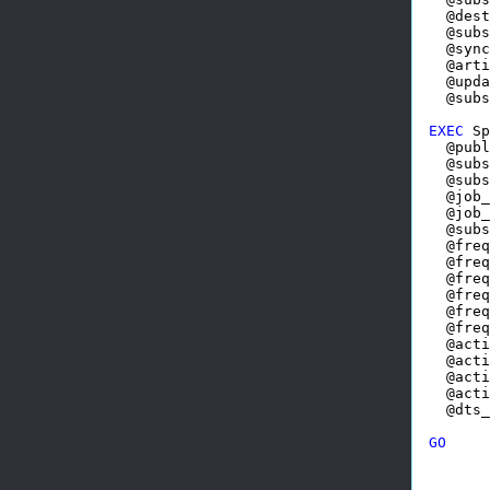
  @dest
  @subs
  @sync
  @arti
  @upda
  @subs
EXEC
 Sp
  @publ
  @subs
  @subs
  @job_
  @job_
  @subs
  @freq
  @freq
  @freq
  @freq
  @freq
  @freq
  @acti
  @acti
  @acti
  @acti
  @dts_
GO