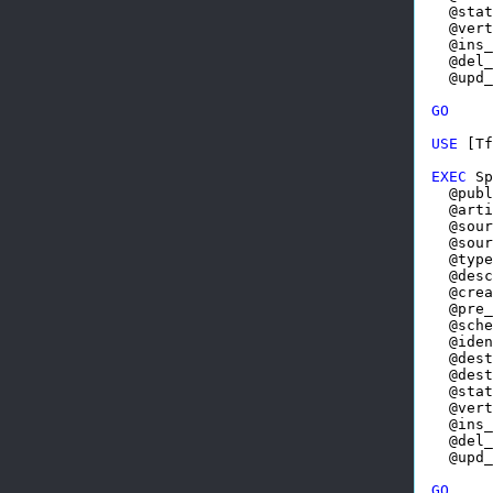
  @stat
  @vert
  @ins_
  @del_
  @upd_
GO
USE
 [Tf
EXEC
 Sp
  @publ
  @arti
  @sour
  @sour
  @type
  @desc
  @crea
  @pre_
  @sche
  @iden
  @dest
  @dest
  @stat
  @vert
  @ins_
  @del_
  @upd_
GO