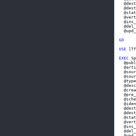
  @dest
  @dest
  @stat
  @vert
  @ins_
  @del_
  @upd_
GO
USE
 [Tf
EXEC
 Sp
  @publ
  @arti
  @sour
  @sour
  @type
  @desc
  @crea
  @pre_
  @sche
  @iden
  @dest
  @dest
  @stat
  @vert
  @ins_
  @del_
  @upd_