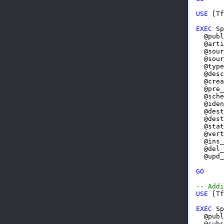
USE
 [Tf
EXEC
 Sp
  @publ
  @arti
  @sour
  @sour
  @type
  @desc
  @crea
  @pre_
  @sche
  @iden
  @dest
  @dest
  @stat
  @vert
  @ins_
  @del_
  @upd_
GO
-- Addi
USE
 [Tf
EXEC
 Sp
  @publ
  @subs