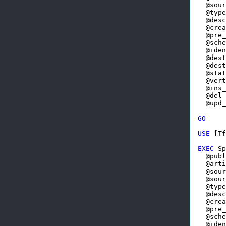
  @sour
  @type
  @desc
  @crea
  @pre_
  @sche
  @iden
  @dest
  @dest
  @stat
  @vert
  @ins_
  @del_
  @upd_
GO
USE
 [Tf
EXEC
 Sp
  @publ
  @arti
  @sour
  @sour
  @type
  @desc
  @crea
  @pre_
  @sche
  @iden