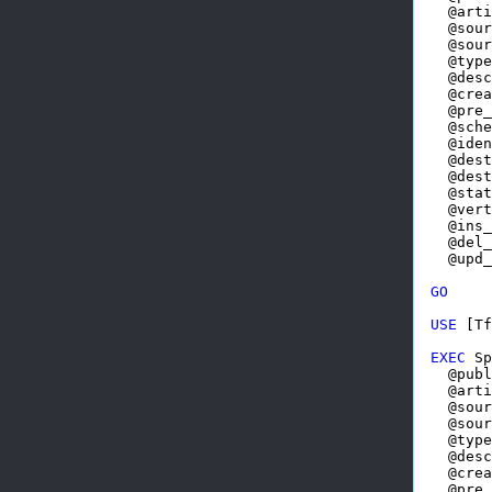
  @arti
  @sour
  @sour
  @type
  @desc
  @crea
  @pre_
  @sche
  @iden
  @dest
  @dest
  @stat
  @vert
  @ins_
  @del_
  @upd_
GO
USE
 [Tf
EXEC
 Sp
  @publ
  @arti
  @sour
  @sour
  @type
  @desc
  @crea
  @pre_