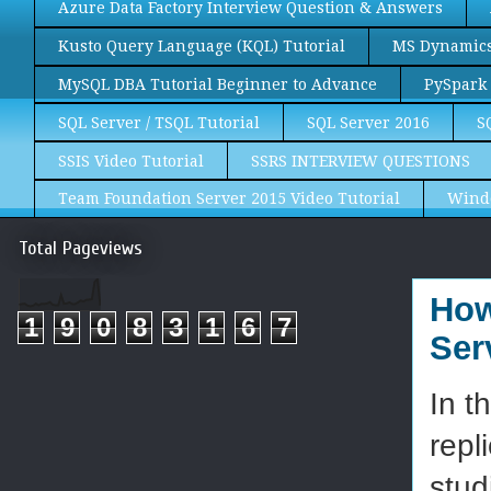
Azure Data Factory Interview Question & Answers
Kusto Query Language (KQL) Tutorial
MS Dynamics 
MySQL DBA Tutorial Beginner to Advance
PySpark 
SQL Server / TSQL Tutorial
SQL Server 2016
S
SSIS Video Tutorial
SSRS INTERVIEW QUESTIONS
Team Foundation Server 2015 Video Tutorial
Wind
Total Pageviews
How
1
9
0
8
3
1
6
7
Ser
In t
repl
stud