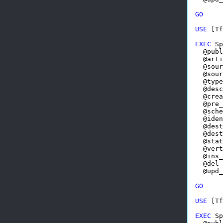
GO
USE
 [Tf
EXEC
 Sp
  @publ
  @arti
  @sour
  @sour
  @type
  @desc
  @crea
  @pre_
  @sche
  @iden
  @dest
  @dest
  @stat
  @vert
  @ins_
  @del_
  @upd_
GO
USE
 [Tf
EXEC
 Sp