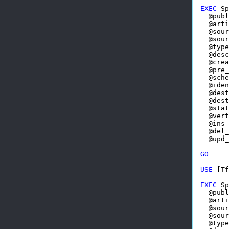
EXEC
 Sp
  @publ
  @arti
  @sour
  @sour
  @type
  @desc
  @crea
  @pre_
  @sche
  @iden
  @dest
  @dest
  @stat
  @vert
  @ins_
  @del_
  @upd_
GO
USE
 [Tf
EXEC
 Sp
  @publ
  @arti
  @sour
  @sour
  @type