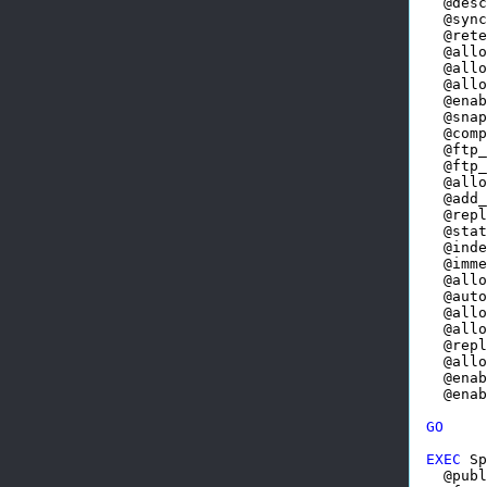
  @desc
  @sync
  @rete
  @allo
  @allo
  @allo
  @enab
  @snap
  @comp
  @ftp_
  @ftp_
  @allo
  @add_
  @repl
  @stat
  @inde
  @imme
  @allo
  @auto
  @allo
  @allo
  @repl
  @allo
  @enab
  @enab
GO
EXEC
 Sp
  @publ