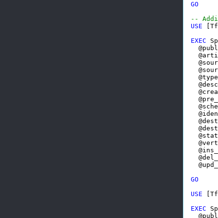
GO
-- Addi
USE
 [Tf
EXEC
 Sp
  @publ
  @arti
  @sour
  @sour
  @type
  @desc
  @crea
  @pre_
  @sche
  @iden
  @dest
  @dest
  @stat
  @vert
  @ins_
  @del_
  @upd_
GO
USE
 [Tf
EXEC
 Sp
  @publ