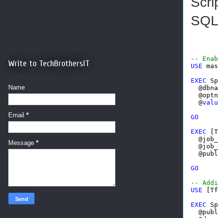
Scri
SQL
-- Enab
Write to TechBrothersIT
USE
 mas
EXEC
 Sp
Name
  @dbna
  @optn
  @
valu
Email
*
GO
EXEC
 [T
  @job_
Message
*
  @job_
  @publ
GO
-- Addi
USE
 [Tf
EXEC
 Sp
  @publ