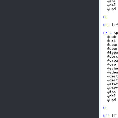
  @ins_
  @del_
  @upd_
GO
USE
 [Tf
EXEC
 Sp
  @publ
  @arti
  @sour
  @sour
  @type
  @desc
  @crea
  @pre_
  @sche
  @iden
  @dest
  @dest
  @stat
  @vert
  @ins_
  @del_
  @upd_
GO
USE
 [Tf