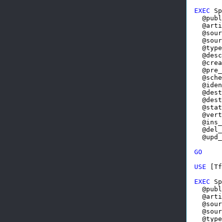
EXEC
 Sp
  @publ
  @arti
  @sour
  @sour
  @type
  @desc
  @crea
  @pre_
  @sche
  @iden
  @dest
  @dest
  @stat
  @vert
  @ins_
  @del_
  @upd_
GO
USE
 [Tf
EXEC
 Sp
  @publ
  @arti
  @sour
  @sour
  @type