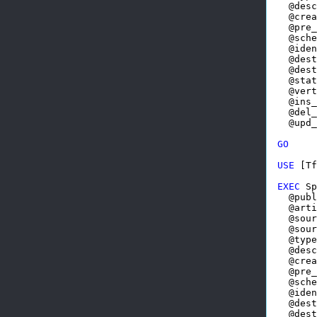
  @desc
  @crea
  @pre_
  @sche
  @iden
  @dest
  @dest
  @stat
  @vert
  @ins_
  @del_
  @upd_
GO
USE
 [Tf
EXEC
 Sp
  @publ
  @arti
  @sour
  @sour
  @type
  @desc
  @crea
  @pre_
  @sche
  @iden
  @dest
  @dest