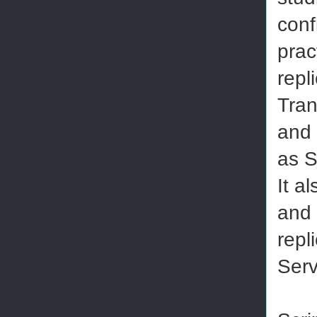
conf
prac
repl
Tran
and 
as S
It a
and 
repl
Serv