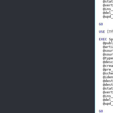
  @stat
  @vert
  @ins_
  @del_
  @upd_
GO
USE
 [Tf
EXEC
 Sp
  @publ
  @arti
  @sour
  @sour
  @type
  @desc
  @crea
  @pre_
  @sche
  @iden
  @dest
  @dest
  @stat
  @vert
  @ins_
  @del_
  @upd_
GO