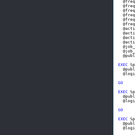
  @freq
  @freq
  @freq
  @freq
  @freq
  @freq
  @acti
  @acti
  @acti
  @acti
  @job_
  @job_
  @publ
EXEC
 Sp
  @publ
  @logi
GO
EXEC
 Sp
  @publ
  @logi
GO
EXEC
 Sp
  @publ
  @logi