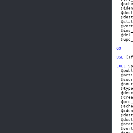
  @sche
  @iden
  @dest
  @dest
  @stat
  @vert
  @ins_
  @del_
  @upd_
GO
USE
 [Tf
EXEC
 Sp
  @publ
  @arti
  @sour
  @sour
  @type
  @desc
  @crea
  @pre_
  @sche
  @iden
  @dest
  @dest
  @stat
  @vert
  @ins_