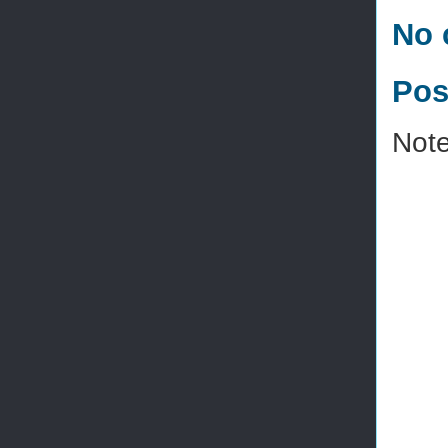
No 
Pos
Note