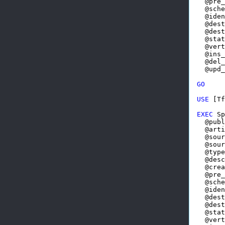
  @pre_
  @sche
  @iden
  @dest
  @dest
  @stat
  @vert
  @ins_
  @del_
  @upd_
GO
USE
 [Tf
EXEC
 Sp
  @publ
  @arti
  @sour
  @sour
  @type
  @desc
  @crea
  @pre_
  @sche
  @iden
  @dest
  @dest
  @stat
  @vert