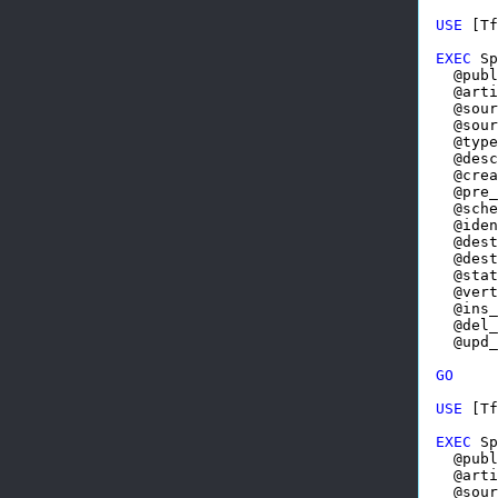
USE
 [Tf
EXEC
 Sp
  @publ
  @arti
  @sour
  @sour
  @type
  @desc
  @crea
  @pre_
  @sche
  @iden
  @dest
  @dest
  @stat
  @vert
  @ins_
  @del_
  @upd_
GO
USE
 [Tf
EXEC
 Sp
  @publ
  @arti
  @sour